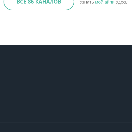
ВСЕ 86 КАНАЛОВ
Узнать
мой айпи
здесь!