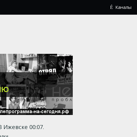
Каналы
 В Ижевске 00:07.
адки.