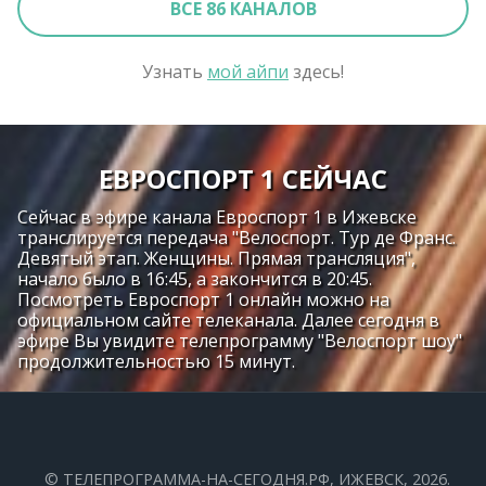
ВСЕ 86 КАНАЛОВ
Узнать
мой айпи
здесь!
ЕВРОСПОРТ 1 СЕЙЧАС
Сейчас в эфире канала Евроспорт 1 в Ижевске
транслируется передача "Велоспорт. Тур де Франс.
Девятый этап. Женщины. Прямая трансляция",
начало было в 16:45, а закончится в 20:45.
Посмотреть Евроспорт 1 онлайн можно на
официальном сайте телеканала. Далее сегодня в
эфире Вы увидите телепрограмму "Велоспорт шоу"
продолжительностью 15 минут.
©
ТЕЛЕПРОГРАММА-НА-СЕГОДНЯ.РФ
, ИЖЕВСК, 2026.